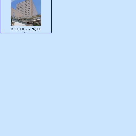
￥19,300～￥26,900
（
8
プラン）
ホテルエミオン東京ベイ
(舞
浜・浦安)
￥15,900～￥26,000
（
26
プラン）
コンフォートスイーツ東京ベ
イ
(舞浜・浦安)