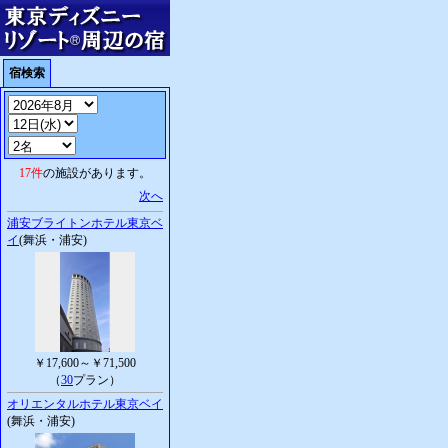
宿検索
17件
の施設があります。
次へ
浦安ブライトンホテル東京ベ
イ
(舞浜・浦安)
￥17,600～￥71,500
（
30
プラン）
オリエンタルホテル東京ベイ
(舞浜・浦安)